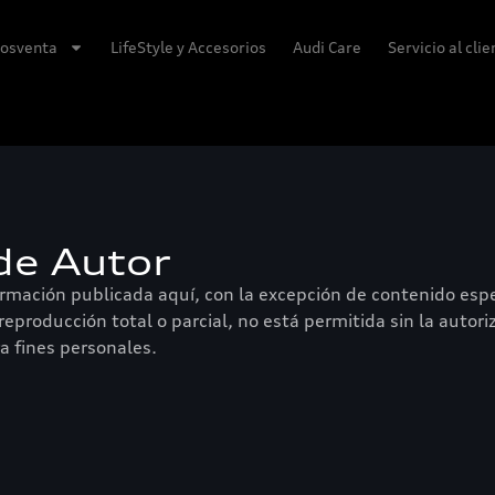
osventa
LifeStyle y Accesorios
Audi Care
Servicio al cli
de Autor
formación publicada aquí, con la excepción de contenido es
eproducción total o parcial, no está permitida sin la autori
a fines personales.