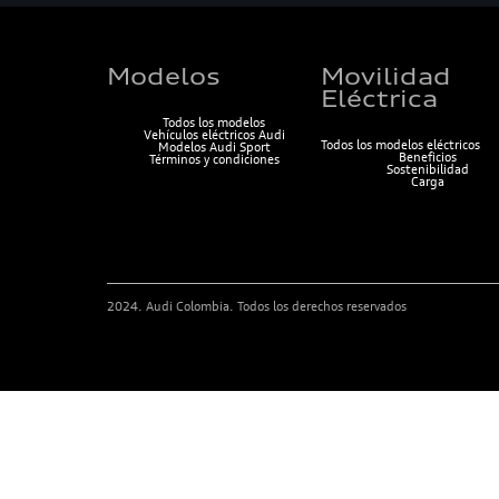
Modelos
Movilidad
Eléctrica
Todos los modelos
Vehículos eléctricos Audi
Todos los modelos eléctricos
Modelos Audi Sport
Beneficios
Términos y condiciones
Sostenibilidad
Carga
2024. Audi Colombia. Todos los derechos reservados