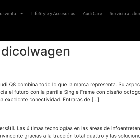
osventa
LifeStyle y Accesorios
Audi Care
Servicio al cli
udicolwagen
l Audi Q8 combina todo lo que la marca representa. Su aspe
cia el futuro con la parrilla Single Frame con diseño octog
a excelente conectividad. Entrarás de […]
ersátil. Las últimas tecnologías en las áreas de infoentrete
incente gracias a la tracción total quattro y las solucione