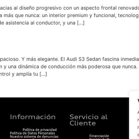
cias al diseño progresivo con un aspecto frontal renovado y
 más que nunca: un interior premium y funcional, tecnolog
 de asistencia al conductor, y una […]
acioso. Y más elegante. El Audi S3 Sedan fascina inmediat
m y una dinámica de conducción más poderosa que nunca. 
trol y amplía tu […]
Información
Servicio al
COT
Cliente
Política de privacidad
Política de Datos Personales
Financiación
Nuestro sistema de denuncias