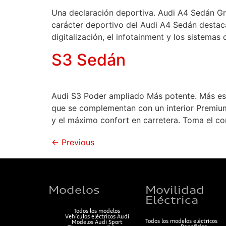
Una declaración deportiva. Audi A4 Sedán Gra
carácter deportivo del Audi A4 Sedán destaca
digitalización, el infotainment y los sistemas
S3 Sedán
Audi S3 Poder ampliado Más potente. Más esp
que se complementan con un interior Premiu
y el máximo confort en carretera. Toma el con
←
Previous
Modelos
Movilidad
Eléctrica
Todos los modelos
Vehículos eléctricos Audi
Todos los modelos eléctricos
Modelos Audi Sport