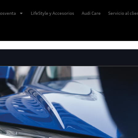
osventa
LifeStyle y Accesorios
Audi Care
Servicio al cli