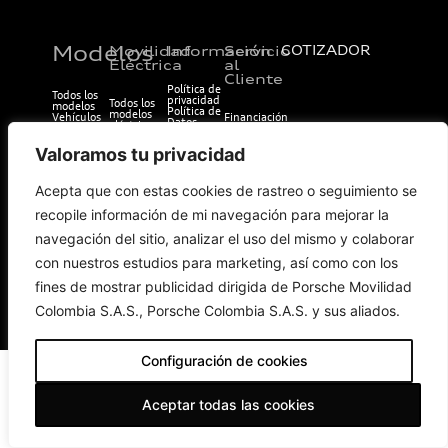
Modelos
Movilidad
Información
Servicio
COTIZADOR
Eléctrica
al
Cliente
Política de
Todos los
privacidad
Todos los
modelos
Política de
modelos
Vehículos
Financiación
Datos
eléctricos
eléctricos
Servicio
Personales
Beneficios
Audi
Audi
Nuestro
Sostenibilidad
Modelos
Valoramos tu privacidad
sistema de
Carga
Audi Sport
denuncias
Términos y
Copyright
condiciones
Aviso de
Acepta que con estas cookies de rastreo o seguimiento se
privacidad
recopile información de mi navegación para mejorar la
navegación del sitio, analizar el uso del mismo y colaborar
con nuestros estudios para marketing, así como con los
fines de mostrar publicidad dirigida de Porsche Movilidad
Colombia S.A.S., Porsche Colombia S.A.S. y sus aliados.
2024. Audi Colombia. Todos los derechos reservados
Configuración de cookies
Aceptar todas las cookies