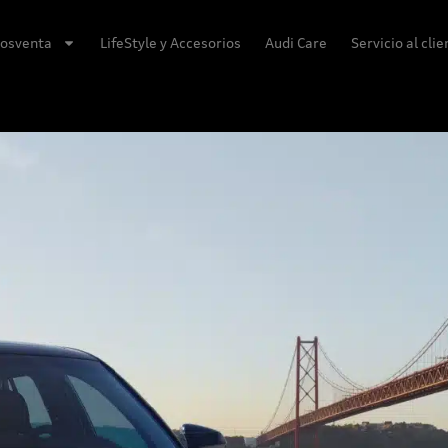
osventa
LifeStyle y Accesorios
Audi Care
Servicio al cli