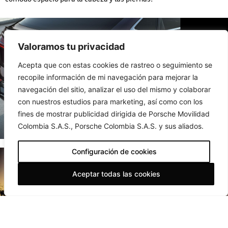
Asistencia
de
conducción
progresiva
Valoramos tu privacidad
El Audi e-tron
Acepta que con estas cookies de rastreo o seguimiento se
Sportback cuenta
recopile información de mi navegación para mejorar la
con una dirección
navegación del sitio, analizar el uso del mismo y colaborar
progresiva que
con nuestros estudios para marketing, así como con los
Maletero
fondo
optimiza las
fines de mostrar publicidad dirigida de Porsche Movilidad
características de la
Colombia S.A.S., Porsche Colombia S.A.S. y sus aliados.
dirección. Es decir,
que puede disfrutar
Configuración de cookies
de un mínimo
esfuerzo de
Aceptar todas las cookies
dirección al
estacionar y
maniobrar en la
ciudad, así como de