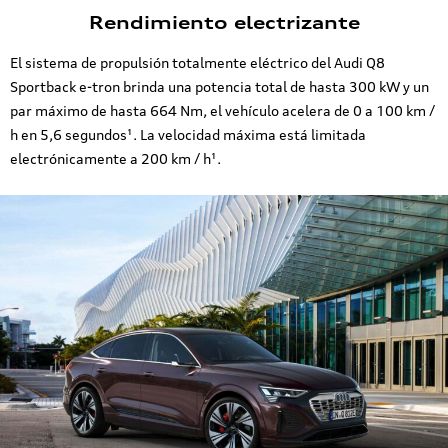
Rendimiento electrizante
El sistema de propulsión totalmente eléctrico del Audi Q8
Sportback e-tron brinda una potencia total de hasta 300 kW y un
par máximo de hasta 664 Nm, el vehículo acelera de 0 a 100 km /
h en 5,6 segundos¹. La velocidad máxima está limitada
electrónicamente a 200 km / h¹.
Respuesta
Intuitiva
Tan intuitivo y fácil
de usar como un
teléfono
inteligente: MMI
navigation plus con
respuesta táctil
MMI en el Audi e-
tron Sportback¹.
Usted controla el